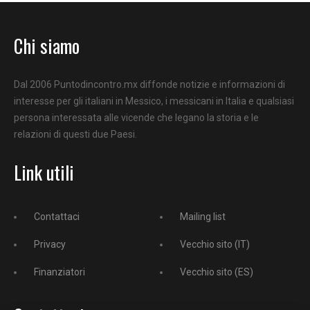
Chi siamo
Dal 2006 Puntodincontro.mx diffonde notizie e informazioni di
interesse per gli italiani in Messico, i messicani in Italia e qualsiasi
persona interessata alle vicende che legano la storia e le
relazioni di questi due Paesi.
Link utili
Contattaci
Mailing list
Privacy
Vecchio sito (IT)
Finanziatori
Vecchio sito (ES)