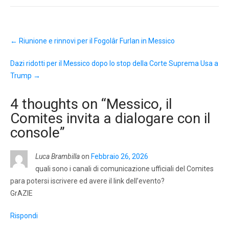
Post
←
Riunione e rinnovi per il Fogolâr Furlan in Messico
navigation
Dazi ridotti per il Messico dopo lo stop della Corte Suprema Usa a
Trump
→
4 thoughts on “
Messico, il
Comites invita a dialogare con il
console
”
Luca Brambilla
on
Febbraio 26, 2026
quali sono i canali di comunicazione ufficiali del Comites
para potersi iscrivere ed avere il link dell’evento?
GrAZIE
Rispondi