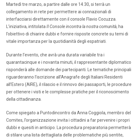
Martedì tre marzo, a partire dalle ore 14.30, si terrà un
collegamento in rete per permettere ai connazionali di
interfacciarsi direttamente con il console Flavio Cocuzza.
L’iniziativa, intitolata
Il Console incontra la nostra comunità
, ha
l’obiettivo di chiarire dubbi e fornire risposte concrete su temi di
vitale importanza per la quotidianità degli espatriati.
Durante l’evento, che avrà una durata variabile tra i
quarantacinque e i novanta minuti, il rappresentante diplomatico
risponderà alle domande dei partecipanti. Le tematiche principali
riguarderanno l’iscrizione all’Anagrafe degli Italiani Residenti
all’Estero (AIRE), il rilascio e il rinnovo dei passaporti, le procedure
per ottenere i visti e le complesse pratiche per il riconoscimento
della cittadinanza.
Come spiegato a Puntodincontro da Anna Coggiola, membro del
Comites, l’organizzazione invita i cittadini a far pervenire i propri
dubbi e quesiti in anticipo. La procedura preparatoria permetterà
di stilare una lista dettagliata delle problematiche più sentite,