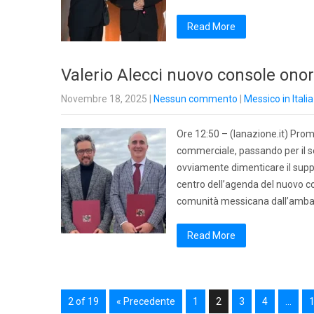
Read More
Valerio Alecci nuovo console ono
Novembre 18, 2025
|
Nessun commento
|
Messico in Italia
Ore 12:50 – (lanazione.it) Prom
commerciale, passando per il se
ovviamente dimenticare il suppo
centro dell’agenda del nuovo co
comunità messicana dall’ambas
Read More
2 of 19
« Precedente
1
2
3
4
…