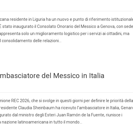
na residente in Liguria ha un nuovo e punto di riferimento istituzional
 È stato inaugurato il Consolato Onorario del Messico a Genova, con sed
ppresenta solo un miglioramento logistico per i servizi ai cittadini, ma
l consolidamento delle relazioni…
mbasciatore del Messico in Italia
ione REC 2026, che si svolge in questi giorni per definire le priorità dell
 presidente Claudia Sheinbaum ha ricevuto l’ambasciatore in Italia, Genar
gurato dal ministro degli Esteri Juan Ramón de la Fuente, riunisce i
a nazione latinoamericana in tutto il mondo…