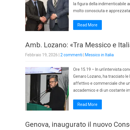
la figura della indimenticabile 
molto conosciuta e apprezzata
Read More
Amb. Lozano: «Tra Messico e Ital
Febbraio 19, 2026
|
2 commenti
|
Messico in Italia
Ore 15.19 – In un’intervista con
Genaro Lozano, ha tracciato le 
affettivo e commerciale che uni
accademico e di un costante im
Read More
Genova, inaugurato il nuovo Cons