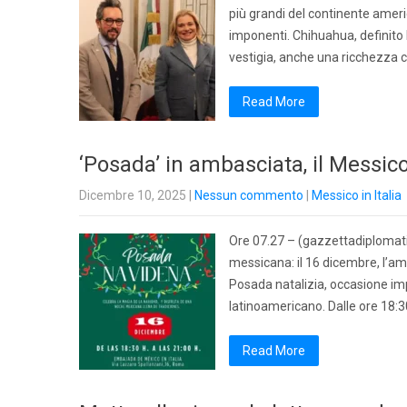
più grandi del continente ameri
imponenti. Chihuahua, definito l
vestigia, anche una ricchezza 
Read More
‘Posada’ in ambasciata, il Messic
Dicembre 10, 2025
|
Nessun commento
|
Messico in Italia
Ore 07.27 – (gazzettadiplomatica
messicana: il 16 dicembre, l’amb
Posada natalizia, occasione im
latinoamericano. Dalle ore 18:3
Read More