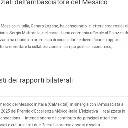
nziali dell’ambasciatore del Messico
Messico in Italia, Genaro Lozano, ha consegnato le lettere credenziali a
iana, Sergio Mattarella, nel corso di una cerimonia ufficiale al Palazzo d
ozano ha ribadito la promessa di consolidare e diversificare i rapporti
 e di incrementare la collaborazione in campo politico, economico,…
ti dei rapporti bilaterali
cio del Messico in Italia (CaMexItal), in sinergia con l’Ambasciata a
2025 del Premio d’Eccellenza México-Italia. L’iniziativa — realizzata in
onnections — intende onorare il contributo dei principali attori che
iali e culturali tra i due Paesi. La premiazione si è svolta…