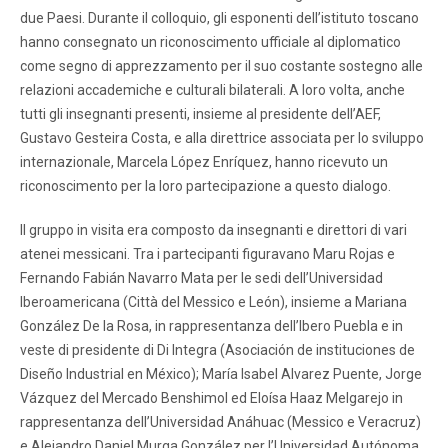
due Paesi. Durante il colloquio, gli esponenti dell’istituto toscano
hanno consegnato un riconoscimento ufficiale al diplomatico
come segno di apprezzamento per il suo costante sostegno alle
relazioni accademiche e culturali bilaterali. A loro volta, anche
tutti gli insegnanti presenti, insieme al presidente dell’AEF,
Gustavo Gesteira Costa, e alla direttrice associata per lo sviluppo
internazionale, Marcela López Enríquez, hanno ricevuto un
riconoscimento per la loro partecipazione a questo dialogo.
Il gruppo in visita era composto da insegnanti e direttori di vari
atenei messicani. Tra i partecipanti figuravano Maru Rojas e
Fernando Fabián Navarro Mata per le sedi dell’Universidad
Iberoamericana (Città del Messico e León), insieme a Mariana
González De la Rosa, in rappresentanza dell’Ibero Puebla e in
veste di presidente di Di Integra (Asociación de instituciones de
Diseño Industrial en México); María Isabel Alvarez Puente, Jorge
Vázquez del Mercado Benshimol ed Eloísa Haaz Melgarejo in
rappresentanza dell’Universidad Anáhuac (Messico e Veracruz)
e Alejandro Daniel Murga González per l’Universidad Autónoma