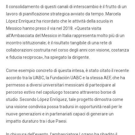
Il consolidamento di questi canali di interscambio è il frutto di un
lavoro di pianificazione strategica avviato da tempo. Marcela
López Enríquez ha ricordato che le attività della scuola in
Messico hanno preso il via nel 2018. «Questa visita
all’Ambasciata del Messico in Italia rappresenta molto più di un
incontro istituzionale; è il risultato tangibile di una rete di
collaborazioni costruita nel corso degli anni con visione, costanza
e fiducia reciproca», ha spiegato la dirigente.
Come esempio concreto di questa intesa, è stato citato il recente
accordo tra la UABC, la Fundación UABC e la stessa AEF, che ha
permesso a diversi universitari messicani di partecipare al
percorso estivo nel capoluogo toscano attraverso borse di
studio. Secondo López Enríquez, tale progetto dimostra come
una visione condivisa possa tradursi in opportunità reali per le
nuove generazioni e in partenariati capaci di generare un
impatto duraturo tra i due Paesi.
In chiusura dell’evento, l’ambasciatore Lozano ha ribadito il