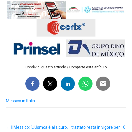
Condividi questo articolo / Comparte este artículo
Messico in Italia
Post
←
Il Messico: ‘L’Usmca è al sicuro, il trattato resta in vigore per 10
navigation