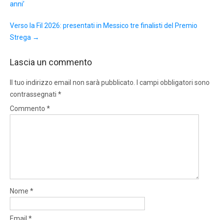
anni’
Verso la Fil 2026: presentati in Messico tre finalisti del Premio
Strega
→
Lascia un commento
Il tuo indirizzo email non sarà pubblicato.
I campi obbligatori sono
contrassegnati
*
Commento
*
Nome
*
Email
*