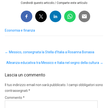
Condividi questo articolo / Comparte este artículo
Economia e finanza
Post
←
Messico, consegnata la Stella d’Italia a Rosanna Bonasia
navigation
Alleanza educativa tra Messico e Italia nel segno della cultura
→
Lascia un commento
Il tuo indirizzo email non sarà pubblicato.
I campi obbligatori sono
contrassegnati
*
Commento
*