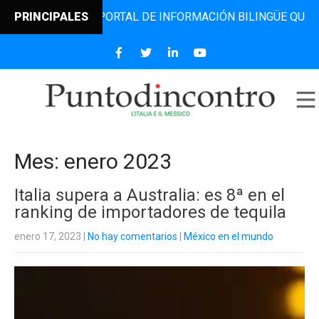
L PORTAL DE INFORMACIÓN BILINGÜE QUE DESDE 2006 DIFU
PRINCIPALES
Mes:
enero 2023
Italia supera a Australia: es 8ª en el
ranking de importadores de tequila
enero 17, 2023
|
No hay comentarios
|
México en el mundo