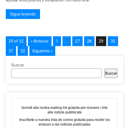
ayudar a los pobres y establecer con ellos una...
Sigue leyendo
29 of 32
« Anterior
1
…
27
28
29
30
31
32
Siguiente »
Buscar
Buscar
Iscriviti alla nostra mailing list gratuita per ricevere i link
alle notizie pubblicate
Inscríbete a nuestra lista de correo gratuita para recibir los
enlaces a las noticias publicadas