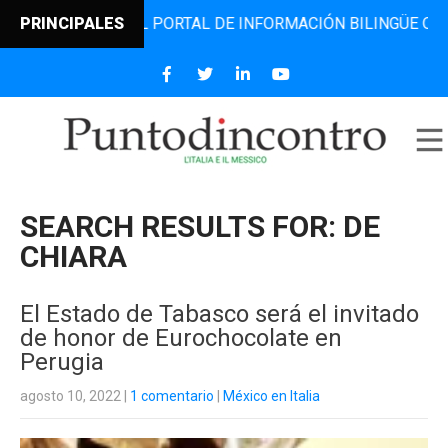
, EL PORTAL DE INFORMACIÓN BILINGÜE QUE DESDE 2006 D
PRINCIPALES
SEARCH RESULTS FOR:
DE
CHIARA
El Estado de Tabasco será el invitado
de honor de Eurochocolate en
Perugia
agosto 10, 2022
|
1 comentario
|
México en Italia