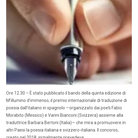
Ore 12.30 – È stato pubblicato il bando della quinta edizione di
M’illumino d’immenso, il premio internazionale di traduzione di
poesia dall’italiano in spagnolo —organizzato dai poeti Fabio
Morabito (Messico) e Vanni Bianconi (Svizzera) assieme alla
traduttrice Barbara Bertoni (Italia)— che mira a promuovere in
altri Paesi la poesia italiana e svizzero-italiana. Il concorso,
creato nel 2018, inizialmente prevedeva…