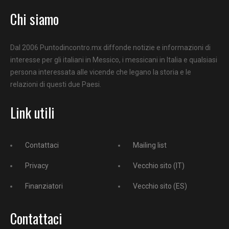
Chi siamo
Dal 2006 Puntodincontro.mx diffonde notizie e informazioni di
interesse per gli italiani in Messico, i messicani in Italia e qualsiasi
persona interessata alle vicende che legano la storia e le
relazioni di questi due Paesi.
Link utili
Contattaci
Mailing list
Privacy
Vecchio sito (IT)
Finanziatori
Vecchio sito (ES)
Contattaci