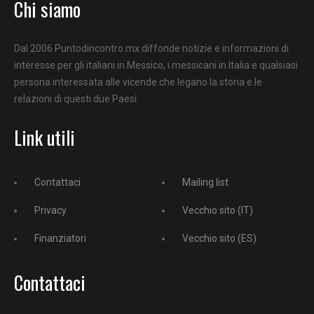
Chi siamo
Dal 2006 Puntodincontro.mx diffonde notizie e informazioni di
interesse per gli italiani in Messico, i messicani in Italia e qualsiasi
persona interessata alle vicende che legano la storia e le
relazioni di questi due Paesi.
Link utili
Contattaci
Mailing list
Privacy
Vecchio sito (IT)
Finanziatori
Vecchio sito (ES)
Contattaci