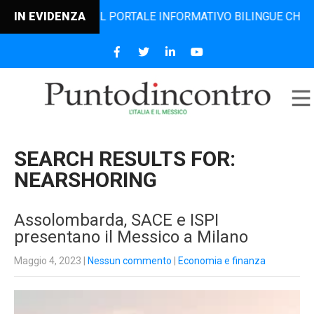
O, IL PORTALE INFORMATIVO BILINGUE CHE DAL 2006 DIFFO
IN EVIDENZA
SEARCH RESULTS FOR:
NEARSHORING
Assolombarda, SACE e ISPI
presentano il Messico a Milano
Maggio 4, 2023
|
Nessun commento
|
Economia e finanza