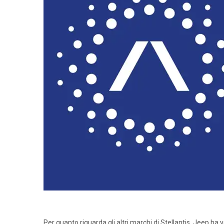
Per quanto riguarda gli altri marchi di Stellantis, Jeep ha v