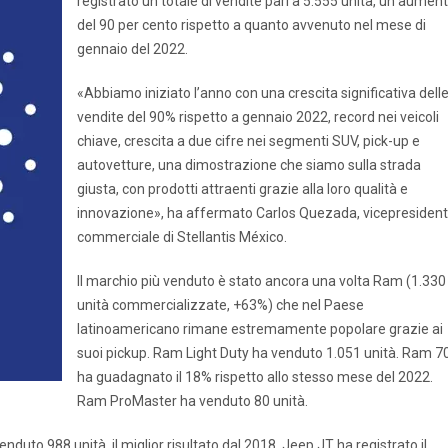
registrato un totale di vendite pari a 5.555 unità, un aumen
del 90 per cento rispetto a quanto avvenuto nel mese di
gennaio del 2022.
«Abbiamo iniziato l’anno con una crescita significativa dell
vendite del 90% rispetto a gennaio 2022, record nei veicoli
chiave, crescita a due cifre nei segmenti SUV, pick-up e
autovetture, una dimostrazione che siamo sulla strada
giusta, con prodotti attraenti grazie alla loro qualità e
innovazione», ha affermato Carlos Quezada, vicepresiden
commerciale di Stellantis México.
Il marchio più venduto è stato ancora una volta Ram (1.330
unità commercializzate, +63%) che nel Paese
latinoamericano rimane estremamente popolare grazie ai
suoi pickup. Ram Light Duty ha venduto 1.051 unità. Ram 7
ha guadagnato il 18% rispetto allo stesso mese del 2022.
Ram ProMaster ha venduto 80 unità.
enduto 988 unità, il miglior risultato dal 2018. Jeep JT ha registrato il