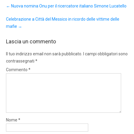
Post
←
Nuova nomina Onu per il ricercatore italiano Simone Lucatello
navigation
Celebrazione a Città del Messico in ricordo delle vittime delle
mafie
→
Lascia un commento
Il tuo indirizzo email non sarà pubblicato.
I campi obbligatori sono
contrassegnati
*
Commento
*
Nome
*