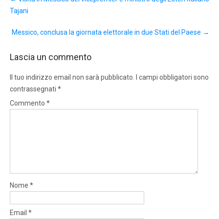
navigation
Tajani
Messico, conclusa la giornata elettorale in due Stati del Paese
→
Lascia un commento
Il tuo indirizzo email non sarà pubblicato.
I campi obbligatori sono
contrassegnati
*
Commento
*
Nome
*
Email
*