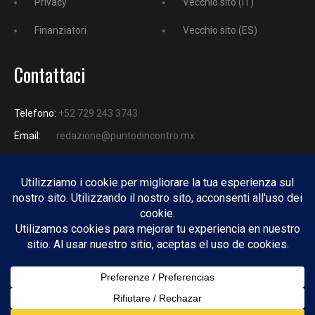
Privacy
Vecchio sito (IT)
Finanziatori
Vecchio sito (ES)
Contattaci
Telefono:
+52 729 243 3743
Email:
redazione@puntodincontro.mx
PUNTODINCONTRO
Copyright © 2025 Puntodincontro