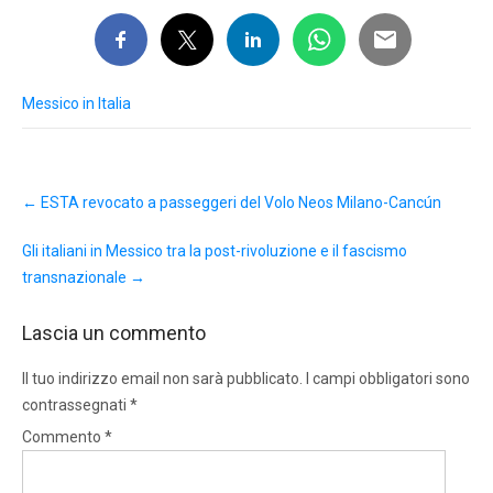
Messico in Italia
Post
←
ESTA revocato a passeggeri del Volo Neos Milano-Cancún
navigation
Gli italiani in Messico tra la post-rivoluzione e il fascismo
transnazionale
→
Lascia un commento
Il tuo indirizzo email non sarà pubblicato.
I campi obbligatori sono
contrassegnati
*
Commento
*