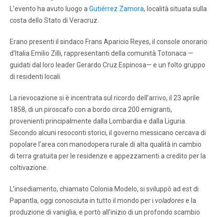
L’evento ha avuto luogo a
Gutiérrez Zamora
, località situata sulla
costa dello Stato di Veracruz.
Erano presenti il sindaco Frans Aparicio Reyes, il console onorario
d’Italia Emilio Zilli, rappresentanti della comunità Totonaca —
guidati dal loro leader Gerardo Cruz Espinosa— e un folto gruppo
di residenti locali.
La rievocazione si è incentrata sul ricordo dell’arrivo, il 23 aprile
1858, di un piroscafo con a bordo circa 200 emigranti,
provenienti principalmente dalla Lombardia e dalla Liguria.
Secondo alcuni resoconti storici, il governo messicano cercava di
popolare l’area con manodopera rurale di alta qualità in cambio
di terra gratuita per le residenze e appezzamenti a credito per la
coltivazione.
L’insediamento, chiamato Colonia Modelo, si sviluppò ad est di
Papantla, oggi conosciuta in tutto il mondo per i
voladores
e la
produzione di vaniglia, e portò all’inizio di un profondo scambio