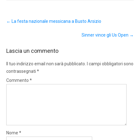
Post
←
La festa nazionale messicana a Busto Arsizio
navigation
Sinner vince gli Us Open
→
Lascia un commento
Il tuo indirizzo email non sarà pubblicato.
I campi obbligatori sono
contrassegnati
*
Commento
*
Nome
*