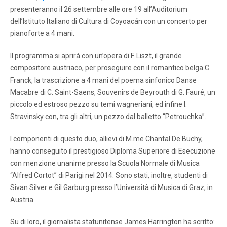
presenteranno il 26 settembre alle ore 19 all’Auditorium
dell’Istituto Italiano di Cultura di Coyoacán con un concerto per
pianoforte a 4 mani.
Il programma si aprirà con un’opera di F. Liszt, il grande
compositore austriaco, per proseguire con il romantico belga C.
Franck, la trascrizione a 4 mani del poema sinfonico Danse
Macabre di C. Saint-Saens, Souvenirs de Beyrouth di G. Fauré, un
piccolo ed estroso pezzo su temi wagneriani, ed infine I.
Stravinsky con, tra gli altri, un pezzo dal balletto “Petrouchka”.
I componenti di questo duo, allievi di M.me Chantal De Buchy,
hanno conseguito il prestigioso Diploma Superiore di Esecuzione
con menzione unanime presso la Scuola Normale di Musica
“Alfred Cortot” di Parigi nel 2014. Sono stati, inoltre, studenti di
Sivan Silver e Gil Garburg presso l’Università di Musica di Graz, in
Austria.
Su di loro, il giornalista statunitense James Harrington ha scritto: