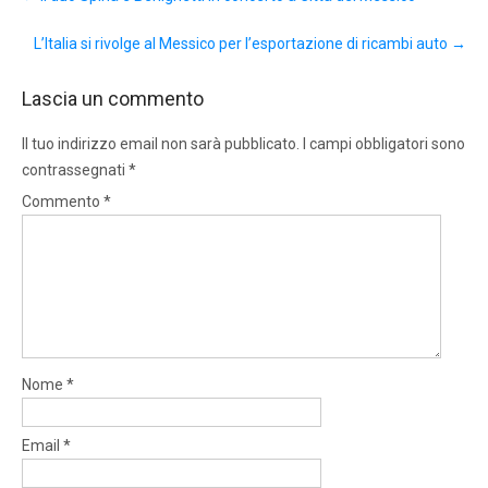
navigation
L’Italia si rivolge al Messico per l’esportazione di ricambi auto
→
Lascia un commento
Il tuo indirizzo email non sarà pubblicato.
I campi obbligatori sono
contrassegnati
*
Commento
*
Nome
*
Email
*