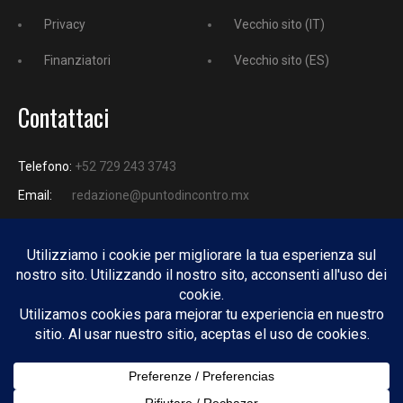
Privacy
Vecchio sito (IT)
Finanziatori
Vecchio sito (ES)
Contattaci
Telefono:
+52 729 243 3743
Email:
redazione@puntodincontro.mx
PUNTODINCONTRO