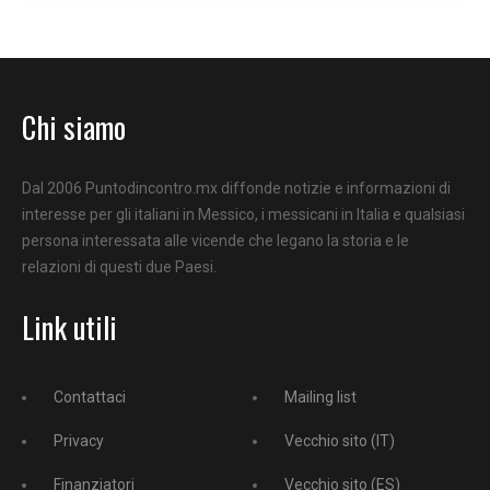
Chi siamo
Dal 2006 Puntodincontro.mx diffonde notizie e informazioni di
interesse per gli italiani in Messico, i messicani in Italia e qualsiasi
persona interessata alle vicende che legano la storia e le
relazioni di questi due Paesi.
Link utili
Contattaci
Mailing list
Privacy
Vecchio sito (IT)
Finanziatori
Vecchio sito (ES)