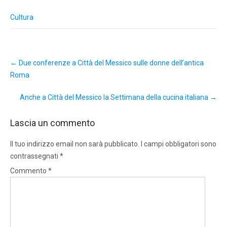
Cultura
Post
←
Due conferenze a Città del Messico sulle donne dell’antica
navigation
Roma
Anche a Città del Messico la Settimana della cucina italiana
→
Lascia un commento
Il tuo indirizzo email non sarà pubblicato.
I campi obbligatori sono
contrassegnati
*
Commento
*