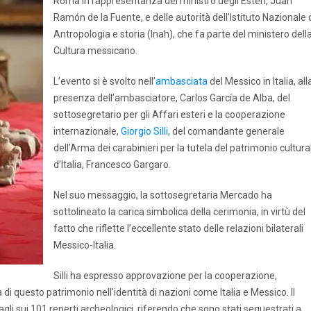
Roma in rappresentanza del ministro degli Esteri, Juan
Ramón de la Fuente, e delle autorità dell’Istituto Nazionale 
Antropologia e storia (Inah), che fa parte del ministero dell
Cultura messicano.
L’evento si è svolto nell’
ambasciata
del Messico in Italia, all
presenza dell’ambasciatore, Carlos García de Alba, del
sottosegretario per gli Affari esteri e la cooperazione
internazionale,
Giorgio Silli
, del comandante generale
dell’Arma dei carabinieri per la tutela del patrimonio cultura
d’Italia, Francesco Gargaro.
Nel suo messaggio, la sottosegretaria Mercado ha
sottolineato la carica simbolica della cerimonia, in virtù del
fatto che riflette l’eccellente stato delle relazioni bilaterali
Messico-Italia.
Silli ha espresso approvazione per la cooperazione,
i questo patrimonio nell’identità di nazioni come Italia e Messico. Il
tagli sui 101 reperti archeologici, riferendo che sono stati sequestrati a