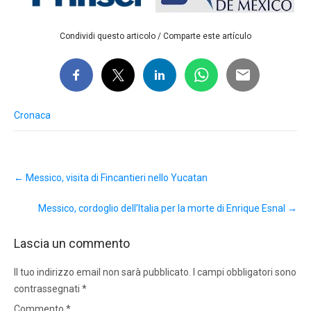
Condividi questo articolo / Comparte este artículo
Cronaca
Post
←
Messico, visita di Fincantieri nello Yucatan
navigation
Messico, cordoglio dell’Italia per la morte di Enrique Esnal
→
Lascia un commento
Il tuo indirizzo email non sarà pubblicato.
I campi obbligatori sono
contrassegnati
*
Commento
*