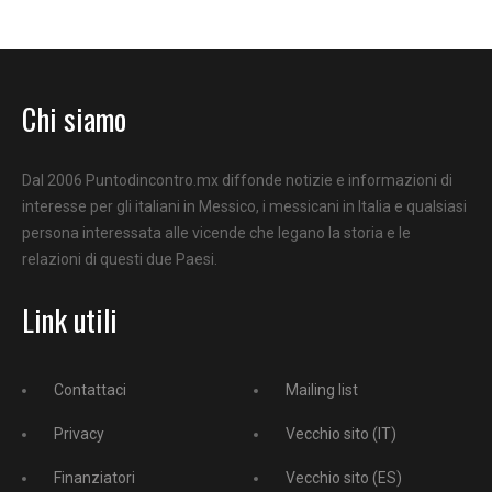
Chi siamo
Dal 2006 Puntodincontro.mx diffonde notizie e informazioni di
interesse per gli italiani in Messico, i messicani in Italia e qualsiasi
persona interessata alle vicende che legano la storia e le
relazioni di questi due Paesi.
Link utili
Contattaci
Mailing list
Privacy
Vecchio sito (IT)
Finanziatori
Vecchio sito (ES)