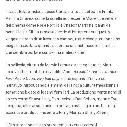
Il cast stellare include Jesse Garcia nel ruolo del padre Frank,
Paulina Chávez, come la sorella adolescente Mia, e due veterani
del cinema come Rose Portillo e Cheech Marin nei panni dei
nonni Lidia e Gil. La famiglia decide di intraprendere questo
viaggio a bordo di un lussuoso camper, ma le cose prendono una
piega inaspettata quando scoprono un misterioso idolo antico
che sembra portare con sé una maledizione.
La pellicola, diretta da Marvin Lemus e sceneggiata da Matt
Lopez, si basa sul libro di Judith Viorst
Alexander and the terrible,
horrible, no Good, very bad day
, ma ne espande l’universo
narrativo introducendo elementi della ricca cultura messicana e
tematiche legate ai legami familiari. La produzione vanta nomi di
spicco come Shawn Levy, Dan Levine e Dan Cohen, mentre Eva
Longoria, oltre al suo ruolo da protagonista, figura anche tra gli
executive producer insieme a Emily Morris e Shelly Strong.
Il film si propone di esplorare temi universali come il