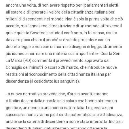
ancora una volta, di non avere rispetto per i parlamentari eletti
all’estero e di ignorare il valore della cittadinanza italiana per
milioni di discendenti nel mondo. Non è solo la prima volta che ciò
accade, ma l’ennesima dimostrazione di un metodo attraverso il
quale questo Governo esclude il confronto. In tal senso, risulta
davvero poco chiaro il perché si è voluto procedere con un
decreto legge e non con un normale disegno di legge, strumento
più idoneo a normare una materia così importante». Così la Sen.
La Marca (PD) commenta il provvedimento approvato dal
Consiglio dei ministri lo scorso 28 marzo, che introduce nuove
restrizioni al riconoscimento della cittadinanza italiana per
discendenza (il cosiddetto ius sanguinis).
La nuova normativa prevede che, d’ora in avanti, saranno
cittadini italiani dalla nascita solo coloro che hanno almeno un
genitore, un nonno o una nonna nati in Italia. Le generazioni
successive non avranno più il diritto automatico alla cittadinanza,
anche se la catena di discendenza non è stata interrotta. Inoltre, i
discendenti di italiani nati all’estero potranno ottenere la