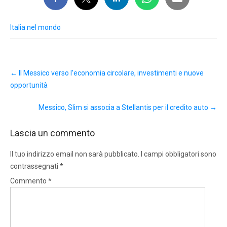
Italia nel mondo
Post
←
Il Messico verso l’economia circolare, investimenti e nuove
navigation
opportunità
Messico, Slim si associa a Stellantis per il credito auto
→
Lascia un commento
Il tuo indirizzo email non sarà pubblicato.
I campi obbligatori sono
contrassegnati
*
Commento
*