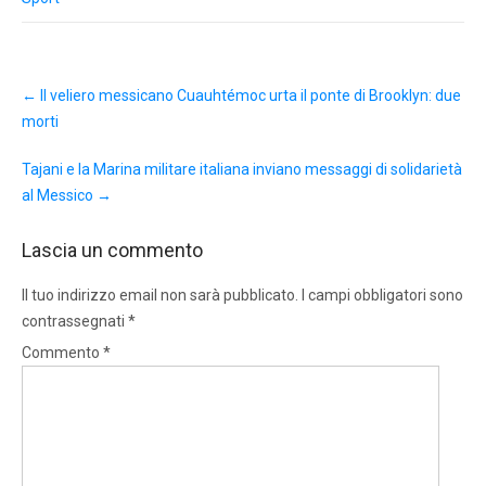
Post
←
Il veliero messicano Cuauhtémoc urta il ponte di Brooklyn: due
navigation
morti
Tajani e la Marina militare italiana inviano messaggi di solidarietà
al Messico
→
Lascia un commento
Il tuo indirizzo email non sarà pubblicato.
I campi obbligatori sono
contrassegnati
*
Commento
*