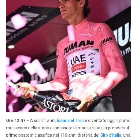
Ore 12:47
– A soli 21 anni,
Isaac del Toro
è diventato oggi il primo
messicano della storia a indossare la maglia rosa e a prendersi il
primo posto in classifica nei 116 anni di storia del
Giro d’Italia
, una