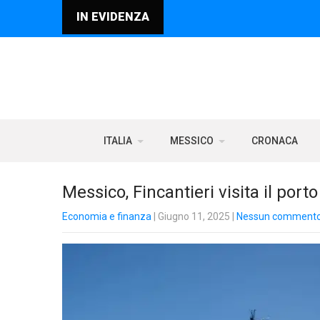
IN EVIDENZA
ITALIA
MESSICO
CRONACA
Messico, Fincantieri visita il port
Economia e finanza
| Giugno 11, 2025
|
Nessun comment