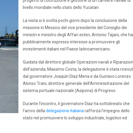
progetto di costruzione e gestione di un cantiere navale di
livello mondiale nello stato dello Yucatan.
La visita si è svolta pochi giorni dopo la conclusione della
missione in Messico del vice presidente del Consiglio dei
ministri e ministro degli Affari esteri, Antonio Tajani, che ha
pubblicamente espresso interesse a promuovere gli
investimenti italiani nel Paese latinoamericano.
Guidata dal direttore globale Operazioni navali e Riparazion
dell’azienda, Massimo Costa, la delegazione è stata ricevu
dal governatore Joaquín Díaz Mena e da Gustavo Lorenzo
Alonso Trani, direttore generale dell’Amministrazione del
sistema portuale nazionale (Asipona) di Progreso.
Durante l’incontro, il governatore Díaz ha sottolineato che
l’arrivo della
delegazione italiana
rafforza l’impegno dello
stato nel promuovere lo sviluppo industriale, logistico ed