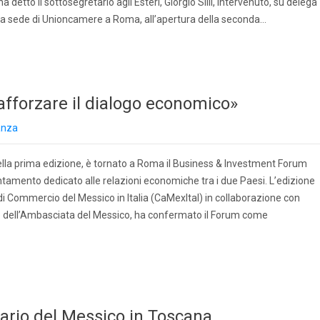
detto il sottosegretario agli Esteri, Giorgio Silli, intervenuto, su delega
lla sede di Unioncamere a Roma, all’apertura della seconda…
afforzare il dialogo economico»
anza
ella prima edizione, è tornato a Roma il Business & Investment Forum
untamento dedicato alle relazioni economiche tra i due Paesi. L’edizione
 Commercio del Messico in Italia (CaMexItal) in collaborazione con
o dell’Ambasciata del Messico, ha confermato il Forum come
rario del Messico in Toscana