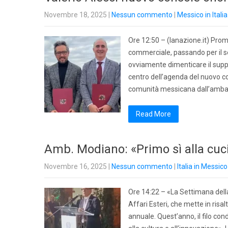
Novembre 18, 2025
|
Nessun commento
|
Messico in Italia
Ore 12:50 – (lanazione.it) Prom
commerciale, passando per il se
ovviamente dimenticare il suppo
centro dell’agenda del nuovo co
comunità messicana dall’ambas
Read More
Amb. Modiano: «Primo sì alla cuci
Novembre 16, 2025
|
Nessun commento
|
Italia in Messico
Ore 14:22 – «La Settimana della 
Affari Esteri, che mette in risal
annuale. Quest’anno, il filo con