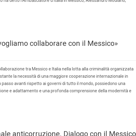
 Lo ha detto l’Ambasciatore d’Italia in Messico, Alessandro Modiano,
«vogliamo collaborare con il Messico»
laborazione tra Messico e Italia nella lotta alla criminalità organizzata
ostante la necessità di una maggiore cooperazione internazionale in
n passo avanti rispetto ai governi di tutto il mondo, possiedono una
luzione e adattamento e una profonda comprensione della modernità e
nale anticorruzione. Dialogo con il Messico