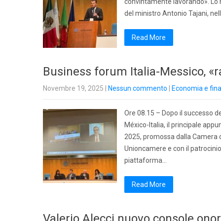
convintamente lavorando». Lo ha 
del ministro Antonio Tajani, ne
Read More
Business forum Italia-Messico, «r
Novembre 19, 2025
|
Nessun commento
|
Economia e fin
Ore 08.15 – Dopo il successo d
México-Italia, il principale app
2025, promossa dalla Camera di
Unioncamere e con il patrocini
piattaforma…
Read More
Valerio Alecci nuovo console ono