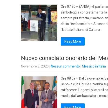
Ore 07:30 – (ANSA) «Il partenar
simboleggia concretamente la vi
sempre più stretta, risaltano anc
detto l’Ambasciatore Alessandr
l’Istituto Italiano di Cultura…
Read More
Nuovo consolato onorario del Mes
Novembre 8, 2025
|
Nessun commento
|
Messico in Italia
Ore 08:09 – Dal 5 novembre, Se
Genova e in Liguria e fornirà s
rafforzare il legami bilaterali c
media dall’ambasciatore messic
Read More