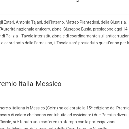
gli Esteri, Antonio Tajani, dell’Interno, Matteo Piantedosi, della Giustizia,
ell’Autorità nazionale anticorruzione, Giuseppe Busia, presiedono oggi 14
i Polizia il Tavolo interistituzionale di coordinamento sull’anticorruzio
 e coordinato dalla Farnesina, il Tavolo sarà presieduto quest’anno per l
Premio Italia-Messico
rcio italiana in Messico (Ccim) ha celebrato la 15ª edizione del Premi
 lavoro di coloro che hanno contribuito ad avvicinare i due Paesi in diversi
fficiale, si è tenuta una conferenza stampa con la partecipazione
ssandro Modiano, del presidente della Ccim, Lorenzo Vianello,…