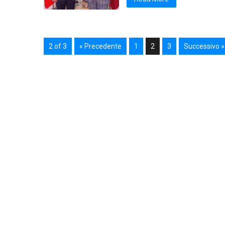
2 of 3
« Precedente
1
2
3
Successivo »