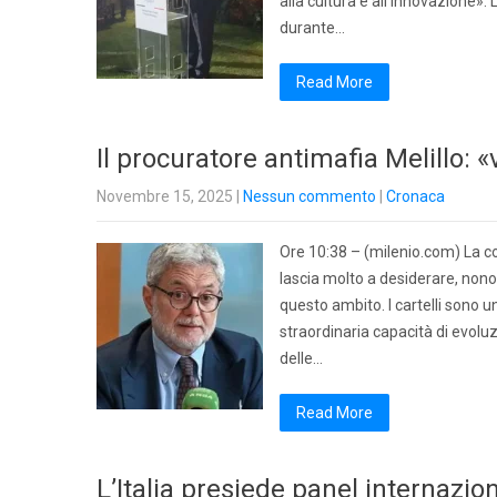
alla cultura e all’innovazione».
durante…
Read More
Il procuratore antimafia Melillo: 
Novembre 15, 2025
|
Nessun commento
|
Cronaca
Ore 10:38 – (milenio.com) La col
lascia molto a desiderare, non
questo ambito. I cartelli sono u
straordinaria capacità di evo
delle…
Read More
L’Italia presiede panel internazio