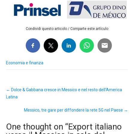
Condividi questo articolo / Comparte este artículo
Economia e finanza
Post
←
Dolce & Gabbana cresce in Messico e nel resto dell’America
navigation
Latina
Messico, tre gare per diffondere la rete 5G nel Paese
→
One thought on “
Export italiano