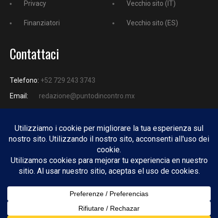
Privacy
Vecchio sito (IT)
Finanziatori
Vecchio sito (ES)
Contattaci
Telefono:
+52 729 243 3743
Email:
redazione@puntodincontro.mx
PUNTODINCONTRO
Copyright © 2025 Puntodincontro