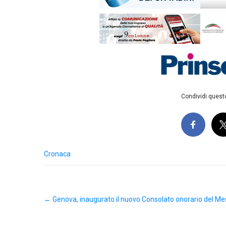
Condividi questo
Cronaca
Post
←
Genova, inaugurato il nuovo Consolato onorario del Me
navigation