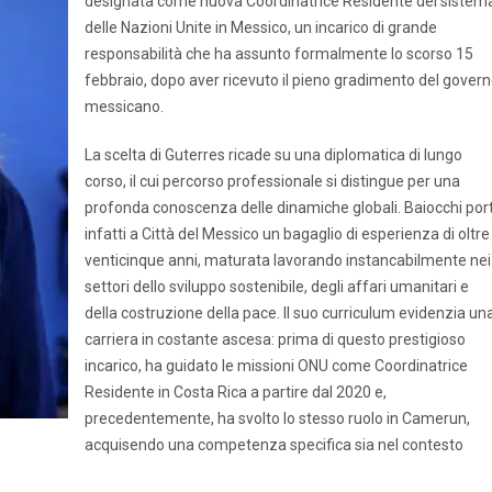
designata come nuova Coordinatrice Residente del sistem
delle Nazioni Unite in Messico, un incarico di grande
responsabilità che ha assunto formalmente lo scorso 15
febbraio, dopo aver ricevuto il pieno gradimento del gover
messicano.
La scelta di Guterres ricade su una diplomatica di lungo
corso, il cui percorso professionale si distingue per una
profonda conoscenza delle dinamiche globali. Baiocchi por
infatti a Città del Messico un bagaglio di esperienza di oltre
venticinque anni, maturata lavorando instancabilmente nei
settori dello sviluppo sostenibile, degli affari umanitari e
della costruzione della pace. Il suo curriculum evidenzia un
carriera in costante ascesa: prima di questo prestigioso
incarico, ha guidato le missioni ONU come Coordinatrice
Residente in Costa Rica a partire dal 2020 e,
precedentemente, ha svolto lo stesso ruolo in Camerun,
acquisendo una competenza specifica sia nel contesto