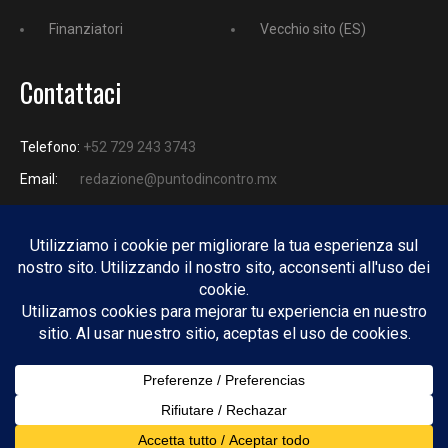
Finanziatori
Vecchio sito (ES)
Contattaci
Telefono:
+52 729 243 3743
Email:
redazione@puntodincontro.mx
PUNTODINCONTRO
Copyright © 2025 Puntodincontro