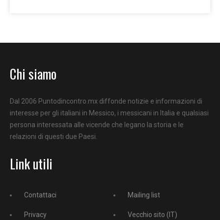
Chi siamo
Dal 2006 Puntodincontro.mx diffonde notizie e informazioni di
interesse per gli italiani in Messico, i messicani in Italia e qualsiasi
persona interessata alle vicende che legano la storia e le
relazioni di questi due Paesi.
Link utili
Contattaci
Mailing list
Privacy
Vecchio sito (IT)