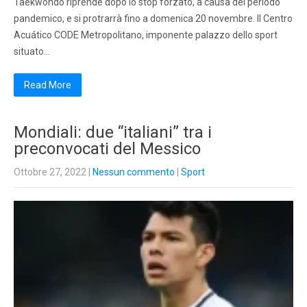
Taekwondo riprende dopo lo stop forzato, a causa del periodo
pandemico, e si protrarrà fino a domenica 20 novembre. Il Centro
Acuático CODE Metropolitano, imponente palazzo dello sport
situato…
Read More
Mondiali: due “italiani” tra i
preconvocati del Messico
Ottobre 27, 2022
|
Nessun commento
|
Sport