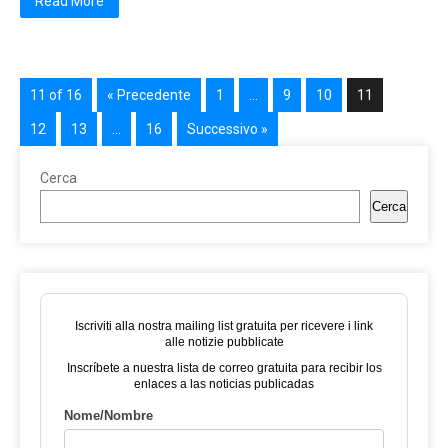
Read More
11 of 16
« Precedente
1
…
9
10
11
12
13
…
16
Successivo »
Cerca
Cerca
Iscriviti alla nostra mailing list gratuita per ricevere i link
alle notizie pubblicate
Inscríbete a nuestra lista de correo gratuita para recibir los
enlaces a las noticias publicadas
Nome/Nombre