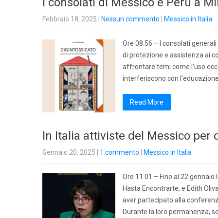
I consolati di Messico e Perù a Mi
Febbraio 18, 2025
|
Nessun commento
|
Messico in Italia
Ore 08:56 – I consolati general
di protezione e assistenza ai 
affrontare temi come l’uso ecce
interferiscono con l’educazione
Read More
In Italia attiviste del Messico per
Gennaio 20, 2025
|
1 commento
|
Messico in Italia
Ore 11.01 – Fino al 22 gennaio 
Hasta Encontrarte, e Edith Oliva
aver partecipato alla conferenz
Durante la loro permanenza, son