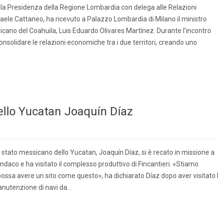
alla Presidenza della Regione Lombardia con delega alle Relazioni
aele Cattaneo, ha ricevuto a Palazzo Lombardia di Milano il ministro
cano del Coahuila, Luis Eduardo Olivares Martínez. Durante l’incontro
onsolidare le relazioni economiche tra i due territori, creando uno
dello Yucatan Joaquín Díaz
o stato messicano dello Yucatan, Joaquín Díaz, si è recato in missione a
 sindaco e ha visitato il complesso produttivo di Fincantieri. «Stiamo
ossa avere un sito come questo», ha dichiarato Díaz dopo aver visitato 
manutenzione di navi da…