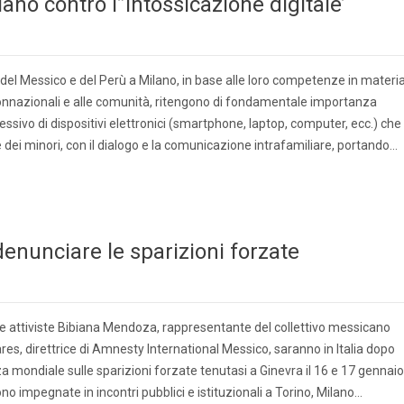
lano contro l”intossicazione digitale’
i del Messico e del Perù a Milano, in base alle loro competenze in materi
connazionali e alle comunità, ritengono di fondamentale importanza
ssivo di dispositivi elettronici (smartphone, laptop, computer, ecc.) che
 dei minori, con il dialogo e la comunicazione intrafamiliare, portando…
 denunciare le sparizioni forzate
le attiviste Bibiana Mendoza, rappresentante del collettivo messicano
res, direttrice di Amnesty International Messico, saranno in Italia dopo
a mondiale sulle sparizioni forzate tenutasi a Ginevra il 16 e 17 gennaio
o impegnate in incontri pubblici e istituzionali a Torino, Milano…