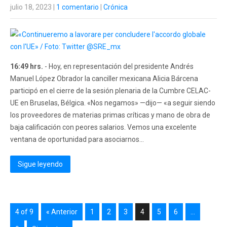
julio 18, 2023
|
1 comentario
|
Crónica
16:49 hrs.
- Hoy, en representación del presidente Andrés
Manuel López Obrador la canciller mexicana Alicia Bárcena
participó en el cierre de la sesión plenaria de la Cumbre CELAC-
UE en Bruselas, Bélgica. «Nos negamos» —dijo— «a seguir siendo
los proveedores de materias primas críticas y mano de obra de
baja calificación con peores salarios. Vemos una excelente
ventana de oportunidad para asociarnos...
Sigue leyendo
4 of 9
« Anterior
1
2
3
4
5
6
…