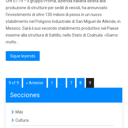
Ore 07.19 – Il gruppo Proma, azienda italiana dedita alla
produzione di strutture per sedili di veicoli, ha annunciato
l’investimento di oltre 130 milioni di pesos in un nuovo
stabilimento nel Poligono Industriale di San Miguel de Allende, in
Messico. Sarà il suo secondo stabilimento produttivo nel Paese
insieme alla struttura di Saltillo, nello Stato di Coahuila. «Siamo
molto…
Sigue leyendo
9 of 9
« Anterior
1
…
7
8
9
Secciones
Más
Cultura