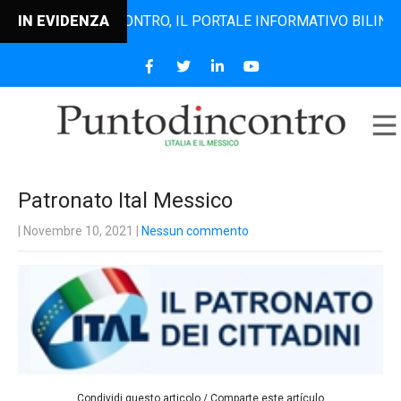
IN EVIDENZA
PUNTODINCONTRO, IL PORTALE INFORMATIVO BILINGUE CH
Patronato Ital Messico
| Novembre 10, 2021
|
Nessun commento
Condividi questo articolo / Comparte este artículo