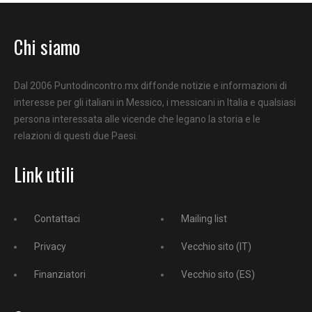
Chi siamo
Dal 2006 Puntodincontro.mx diffonde notizie e informazioni di
interesse per gli italiani in Messico, i messicani in Italia e qualsiasi
persona interessata alle vicende che legano la storia e le
relazioni di questi due Paesi.
Link utili
Contattaci
Mailing list
Privacy
Vecchio sito (IT)
Finanziatori
Vecchio sito (ES)