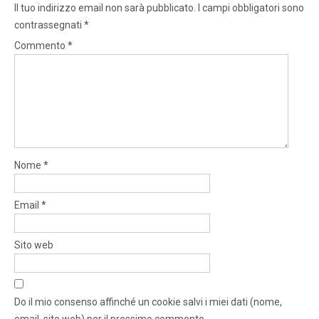
Il tuo indirizzo email non sarà pubblicato.
I campi obbligatori sono
contrassegnati
*
Commento
*
Nome
*
Email
*
Sito web
Do il mio consenso affinché un cookie salvi i miei dati (nome,
email, sito web) per il prossimo commento.