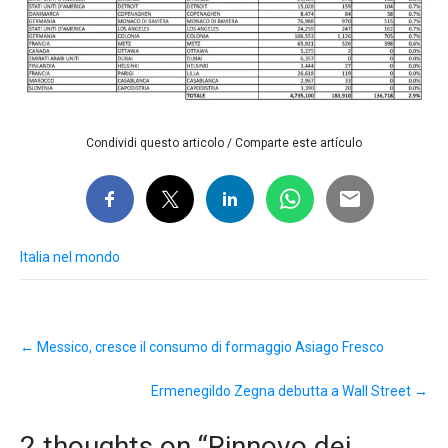
Condividi questo articolo / Comparte este artículo
Italia nel mondo
Post
←
Messico, cresce il consumo di formaggio Asiago Fresco
navigation
Ermenegildo Zegna debutta a Wall Street
→
2 thoughts on “
Rinnovo dei