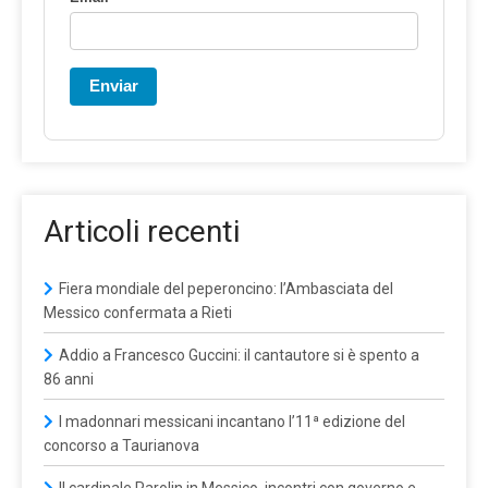
Enviar
Articoli recenti
Fiera mondiale del peperoncino: l’Ambasciata del
Messico confermata a Rieti
Addio a Francesco Guccini: il cantautore si è spento a
86 anni
I madonnari messicani incantano l’11ª edizione del
concorso a Taurianova
Il cardinale Parolin in Messico, incontri con governo e