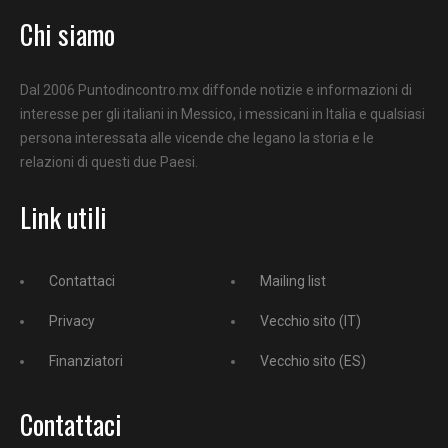
Chi siamo
Dal 2006 Puntodincontro.mx diffonde notizie e informazioni di
interesse per gli italiani in Messico, i messicani in Italia e qualsiasi
persona interessata alle vicende che legano la storia e le
relazioni di questi due Paesi.
Link utili
Contattaci
Mailing list
Privacy
Vecchio sito (IT)
Finanziatori
Vecchio sito (ES)
Contattaci