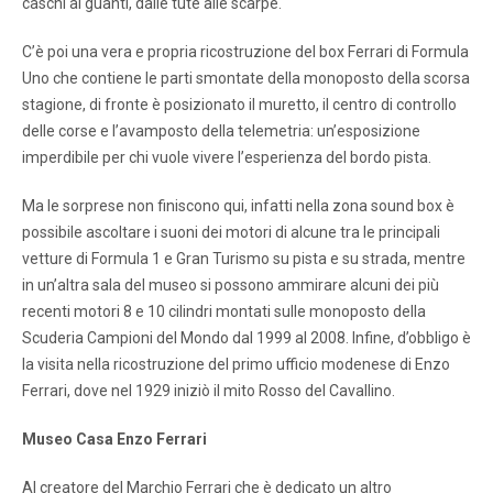
caschi ai guanti, dalle tute alle scarpe.
C’è poi una vera e propria ricostruzione del box Ferrari di Formula
Uno che contiene le parti smontate della monoposto della scorsa
stagione, di fronte è posizionato il muretto, il centro di controllo
delle corse e l’avamposto della telemetria: un’esposizione
imperdibile per chi vuole vivere l’esperienza del bordo pista.
Ma le sorprese non finiscono qui, infatti nella zona sound box è
possibile ascoltare i suoni dei motori di alcune tra le principali
vetture di Formula 1 e Gran Turismo su pista e su strada, mentre
in un’altra sala del museo si possono ammirare alcuni dei più
recenti motori 8 e 10 cilindri montati sulle monoposto della
Scuderia Campioni del Mondo dal 1999 al 2008. Infine, d’obbligo è
la visita nella ricostruzione del primo ufficio modenese di Enzo
Ferrari, dove nel 1929 iniziò il mito Rosso del Cavallino.
Museo Casa Enzo Ferrari
Al creatore del Marchio Ferrari che è dedicato un altro