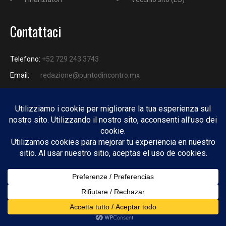
Contattaci
Telefono:
+52 729 243 3743
Email:
redazione@puntodincontro.mx
PUNTODINCONTRO
Copyright © 2025 Puntodincontro
Design by
DisegnoW