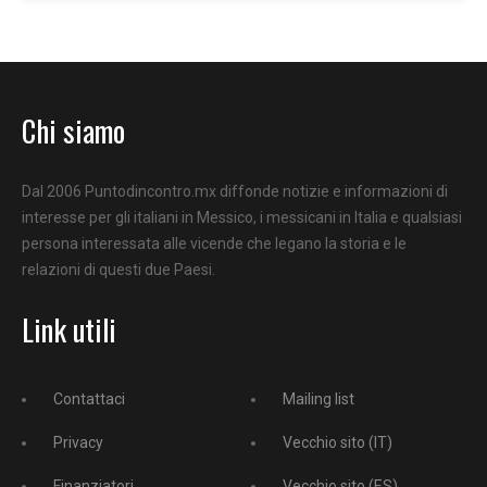
Chi siamo
Dal 2006 Puntodincontro.mx diffonde notizie e informazioni di
interesse per gli italiani in Messico, i messicani in Italia e qualsiasi
persona interessata alle vicende che legano la storia e le
relazioni di questi due Paesi.
Link utili
Contattaci
Mailing list
Privacy
Vecchio sito (IT)
Finanziatori
Vecchio sito (ES)