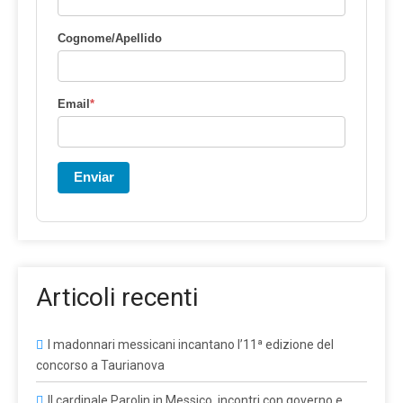
Cognome/Apellido
Email
*
Enviar
Articoli recenti
I madonnari messicani incantano l’11ª edizione del
concorso a Taurianova
Il cardinale Parolin in Messico, incontri con governo e