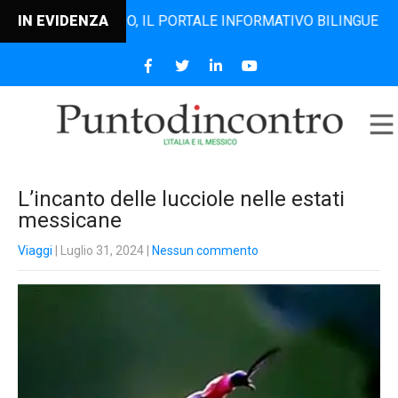
TODINCONTRO, IL PORTALE INFORMATIVO BILINGUE CHE DAL 
IN EVIDENZA
L’incanto delle lucciole nelle estati
messicane
Viaggi
| Luglio 31, 2024
|
Nessun commento