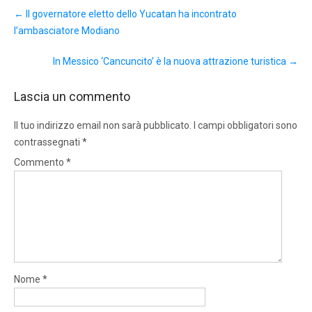
Post
←
Il governatore eletto dello Yucatan ha incontrato
navigation
l’ambasciatore Modiano
In Messico ‘Cancuncito’ è la nuova attrazione turistica
→
Lascia un commento
Il tuo indirizzo email non sarà pubblicato.
I campi obbligatori sono
contrassegnati
*
Commento
*
Nome
*