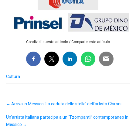
Condividi questo articolo / Comparte este artículo
Cultura
Post
←
Arriva in Messico ‘La caduta delle stelle’ dell’artista Chironi
navigation
Un’artista italiana partecipa a un ‘Tzompantli’ contemporaneo in
Messico
→