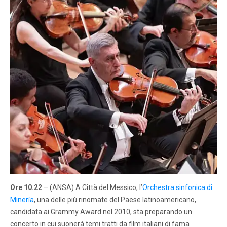
Ore 10.22
– (ANSA) A Città del Messico, l’
Orchestra sinfonica di
Minería
, una delle più rinomate del Paese latinoamericano,
candidata ai Grammy Award nel 2010, sta preparando un
concerto in cui suonerà temi tratti da film italiani di fama