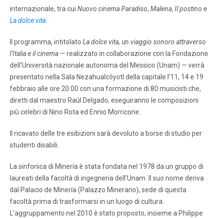
internazionale, tra cui
Nuovo cinema Paradiso
,
Malena
,
Il postino
e
La dolce vita
.
Il programma, intitolato
La dolce vita, un viaggio sonoro attraverso
l’Italia e il cinema
— realizzato in collaborazione con la Fondazione
dell’Università nazionale autonoma del Messico (Unam) — verrà
presentato nella Sala Nezahualcóyotl della capitale l’11, 14 e 19
febbraio alle ore 20.00 con una formazione di 80 musicisti che,
diretti dal maestro Raúl Delgado, eseguiranno le composizioni
più celebri di Nino Rota ed Ennio Morricone.
Il ricavato delle tre esibizioni sarà devoluto a borse di studio per
studenti disabili.
La sinfonica di Minería è stata fondata nel 1978 da un gruppo di
laureati della facoltà di ingegneria dell’Unam. Il suo nome deriva
dal Palacio de Minería (Palazzo Minerario), sede di questa
facoltà prima di trasformarsi in un luogo di cultura.
L’aggruppamento nel 2010 è stato proposto, insieme a Philippe