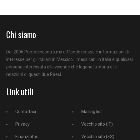
Chi siamo
Dal 2006 Puntodincontro.mx diffonde notizie e informazioni di
interesse per gli italiani in Messico, i messicani in Italia e qualsiasi
persona interessata alle vicende che legano la storia e le
relazioni di questi due Paesi.
Link utili
Contattaci
Mailing list
Privacy
Vecchio sito (IT)
Finanziatori
Vecchio sito (ES)