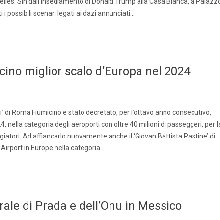
elles. Sin dall’insediamento di Donald Trump alla Casa Bianca, a Palazz
 i possibili scenari legati ai dazi annunciati…
cino miglior scalo d’Europa nel 2024
ci’ di Roma Fiumicino è stato decretato, per l’ottavo anno consecutivo,
4, nella categoria degli aeroporti con oltre 40 milioni di passeggeri, per l
aggiatori. Ad affiancarlo nuovamente anche il ‘Giovan Battista Pastine’ di
irport in Europe nella categoria…
ale di Prada e dell’Onu in Messico