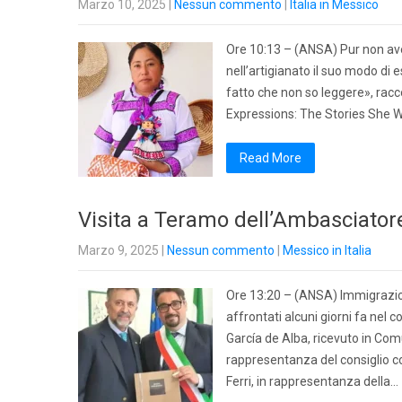
Marzo 10, 2025
|
Nessun commento
|
Italia in Messico
Ore 10:13 – (ANSA) Pur non ave
nell’artigianato il suo modo di 
fatto che non so leggere», rac
Expressions: The Stories She W
Read More
Visita a Teramo dell’Ambasciatore
Marzo 9, 2025
|
Nessun commento
|
Messico in Italia
Ore 13:20 – (ANSA) Immigrazione
affrontati alcuni giorni fa nel 
García de Alba, ricevuto in Com
rappresentanza del consiglio c
Ferri, in rappresentanza della…