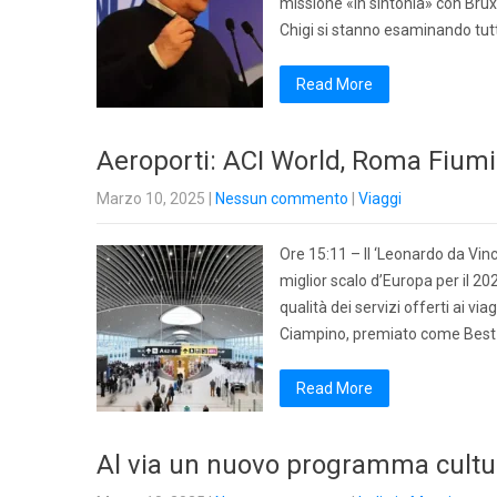
missione «in sintonia» con Brux
Chigi si stanno esaminando tutti
Read More
Aeroporti: ACI World, Roma Fiumi
Marzo 10, 2025
|
Nessun commento
|
Viaggi
Ore 15:11 – Il ‘Leonardo da Vin
miglior scalo d’Europa per il 202
qualità dei servizi offerti ai vi
Ciampino, premiato come Best A
Read More
Al via un nuovo programma cultur