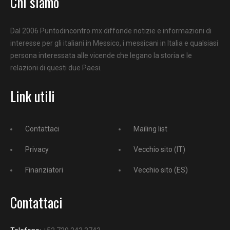
Chi siamo
Dal 2006 Puntodincontro.mx diffonde notizie e informazioni di
interesse per gli italiani in Messico, i messicani in Italia e qualsiasi
persona interessata alle vicende che legano la storia e le
relazioni di questi due Paesi.
Link utili
Contattaci
Mailing list
Privacy
Vecchio sito (IT)
Finanziatori
Vecchio sito (ES)
Contattaci