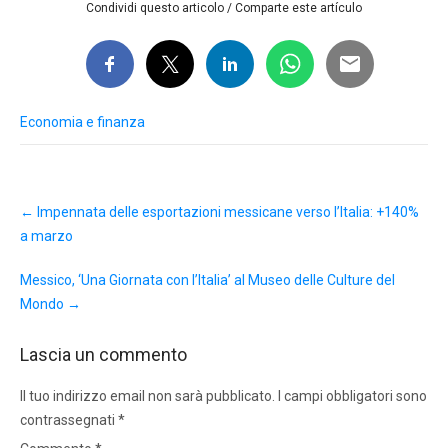
Condividi questo articolo / Comparte este artículo
Economia e finanza
Post
←
Impennata delle esportazioni messicane verso l’Italia: +140%
navigation
a marzo
Messico, ‘Una Giornata con l’Italia’ al Museo delle Culture del
Mondo
→
Lascia un commento
Il tuo indirizzo email non sarà pubblicato.
I campi obbligatori sono
contrassegnati
*