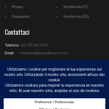
Privacy
Vecchio sito (IT)
Finanziatori
Vecchio sito (ES)
Contattaci
Telefono:
+52 729 243 3743
Email:
redazione@puntodincontro.mx
PUNTODINCONTRO