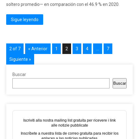
soltero promedio— en comparación con el 46.9 % en 2020.
Sigue leyendo
2 of 7
« Anterior
1
2
3
4
…
7
Siguiente »
Buscar
Buscar
Iscriviti alla nostra mailing list gratuita per ricevere i link
alle notizie pubblicate
Inscríbete a nuestra lista de correo gratuita para recibir los
enlaces a las noticias publicadas