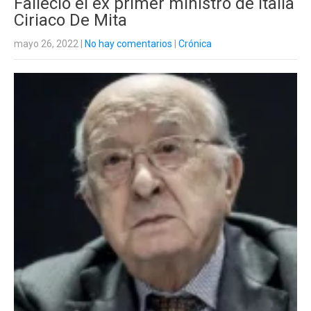
Falleció el ex primer ministro de Italia
Ciriaco De Mita
mayo 26, 2022
|
No hay comentarios
|
Crónica