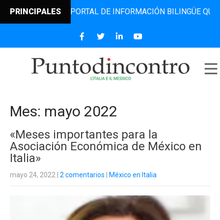
 EL PORTAL DE INFORMACIÓN BILINGÜE QUE DESDE 2006 DI
PRINCIPALES
Mes:
mayo 2022
«Meses importantes para la
Asociación Económica de México en
Italia»
mayo 24, 2022
|
2 comentarios
|
México en Italia