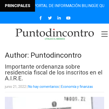
L PORTAL DE INFORMACIÓN BILINGÜE QUE DESDE 2006 DIFU
PRINCIPALES
Author:
Puntodincontro
Importante ordenanza sobre
residencia fiscal de los inscritos en el
A.I.R.E.
junio 21, 2022
|
No hay comentarios
|
Economía y finanzas