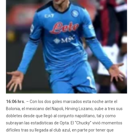
16:06 hrs.
– Con los dos goles marcados esta noche ante el
Bolonia, el mexicano del Napoli, Hirving Lozano, sube a tres sus
dobletes desde que llegó al conjunto napolitano, tal y como
subrayan las estadísticas de Opta. El “Chucky” vivió momentos
difíciles tras su llegada al club azul, en parte por tener que