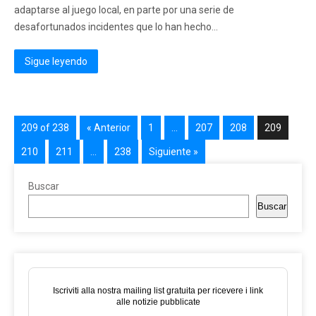
adaptarse al juego local, en parte por una serie de
desafortunados incidentes que lo han hecho...
Sigue leyendo
209 of 238
« Anterior
1
…
207
208
209
210
211
…
238
Siguiente »
Buscar
Buscar
Iscriviti alla nostra mailing list gratuita per ricevere i link
alle notizie pubblicate