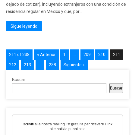
dejado de cotizar), incluyendo extranjeros con una condición de
residencia regular en México y que, por...
Sigue leyendo
211 of 238
« Anterior
1
…
209
210
211
212
213
…
238
Siguiente »
Buscar
Buscar
Iscriviti alla nostra mailing list gratuita per ricevere i link
alle notizie pubblicate