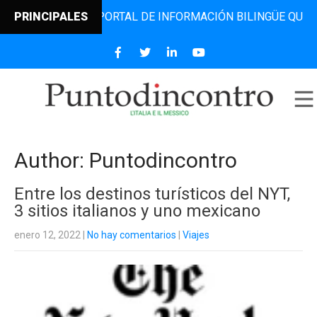
EL PORTAL DE INFORMACIÓN BILINGÜE QUE DESDE 2006 DIF
PRINCIPALES
Author:
Puntodincontro
Entre los destinos turísticos del NYT,
3 sitios italianos y uno mexicano
enero 12, 2022
|
No hay comentarios
|
Viajes