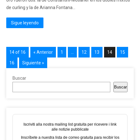
oro fueron dos: la de Constantini-Mosaner en los dobles mixtos
de curling y la de Arianna Fontana...
Sigue leyendo
14 of 16
« Anterior
1
…
12
13
14
15
16
Siguiente »
Buscar
Buscar
Iscriviti alla nostra mailing list gratuita per ricevere i link
alle notizie pubblicate
Inscríbete a nuestra lista de correo gratuita para recibir los